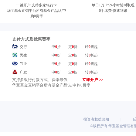
一键开户 支持多家银行卡
单日1万 7*24小时随时取现
华宝基金直销平台所有基金产品认/申
0手续费 快速到账
购0费率
支付方式及优惠费率
交行
申
0
折
定
0
折
转
0
折起
民生
申
0
折
定
0
折
转
0
折起
兴业
申
0
折
定
0
折
转
0
折起
广发
申
0
折
定
0
折
转
0
折起
支持多银行付款方式、费率最低
立即开户 >>
中信
申
0
折
定
0
折
转
0
折起
华宝基金直销平台所有基金产品认/申购0费率
光大
申
0
折
定
0
折
转
0
折起
平安
申
0
折
定
0
折
转
0
折起
上海
申
0
折
定
0
折
转
0
折起
浦发
申
0
折
定
0
折
转
0
折起
投资者权益须知
|
邮储
申
0
折
定
0
折
转
0
折起
©版权所有 华宝基金管理有限
建行（网银）
申
0
折
定
0
折
转
0
折起