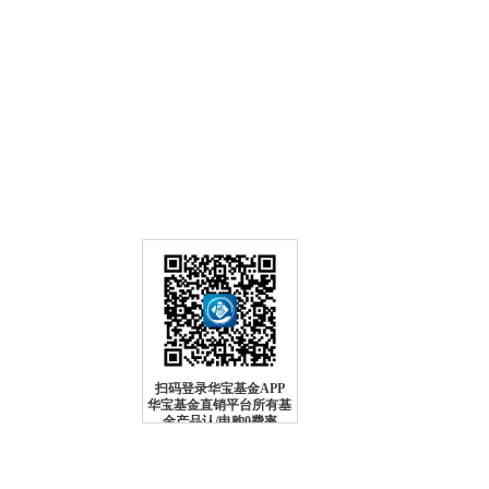
建行（快捷）
申
0
折
定
0
折
转
0
折起
工行
申
0
折
定
0
折
转
0
折起
农行
申
0
折
定
0
折
转
0
折起
中行
申
0
折
定
0
折
转
0
折起
招行
申
0
折
定
0
折
转
0
折起
扫码登录华宝基金APP
华宝基金直销平台所有基
金产品认/申购0费率