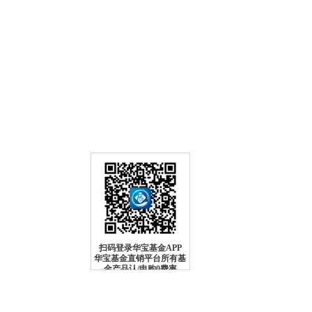
建行（快捷）
申
0
折
定
0
折
转
0
折起
工行
申
0
折
定
0
折
转
0
折起
农行
申
0
折
定
0
折
转
0
折起
中行
申
0
折
定
0
折
转
0
折起
招行
申
0
折
定
0
折
转
0
折起
扫码登录华宝基金APP
华宝基金直销平台所有基
金产品认/申购0费率