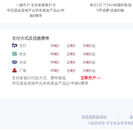
一键开户 支持多家银行卡
单日1万 7*24小时随时取现
华宝基金直销平台所有基金产品认/申
0手续费 快速到账
购0费率
支付方式及优惠费率
交行
申
0
折
定
0
折
转
0
折起
民生
申
0
折
定
0
折
转
0
折起
兴业
申
0
折
定
0
折
转
0
折起
广发
申
0
折
定
0
折
转
0
折起
支持多银行付款方式、费率最低
立即开户 >>
中信
申
0
折
定
0
折
转
0
折起
华宝基金直销平台所有基金产品认/申购0费率
光大
申
0
折
定
0
折
转
0
折起
平安
申
0
折
定
0
折
转
0
折起
上海
申
0
折
定
0
折
转
0
折起
浦发
申
0
折
定
0
折
转
0
折起
投资者权益须知
|
邮储
申
0
折
定
0
折
转
0
折起
©版权所有 华宝基金管理有限
建行（网银）
申
0
折
定
0
折
转
0
折起